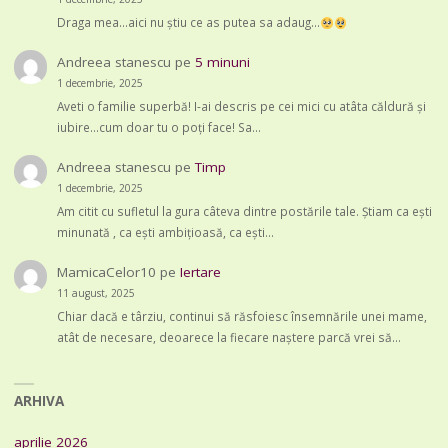
Draga mea...aici nu știu ce as putea sa adaug...
Andreea stanescu
pe
5 minuni
1 decembrie, 2025
Aveti o familie superbă! I-ai descris pe cei mici cu atâta căldură și
iubire...cum doar tu o poți face! Sa…
Andreea stanescu
pe
Timp
1 decembrie, 2025
Am citit cu sufletul la gura câteva dintre postările tale. Știam ca ești
minunată , ca ești ambițioasă, ca ești…
MamicaCelor10
pe
Iertare
11 august, 2025
Chiar dacă e târziu, continui să răsfoiesc însemnările unei mame,
atât de necesare, deoarece la fiecare naștere parcă vrei să…
ARHIVA
aprilie 2026