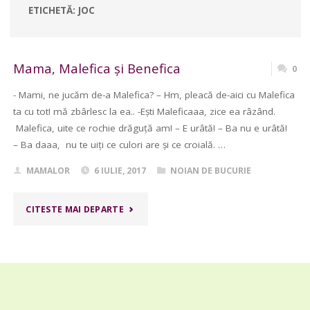
ETICHETĂ:
JOC
Mama, Malefica și Benefica
0
​- Mami, ne jucăm de-a Malefica? – Hm, pleacă de-aici cu Malefica
ta cu tot! mă zbârlesc la ea.. -Ești Maleficaaa, zice ea râzând.
Malefica, uite ce rochie drăguță am! – E urâtă! – Ba nu e urâtă!
– Ba daaa, nu te uiți ce culori are și ce croială. …
MAMALOR
6 IULIE, 2017
NOIAN DE BUCURIE
"MAMA,
CITESTE MAI DEPARTE
MALEFICA
ȘI
BENEFICA "