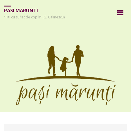
PASI MARUNTI
"Fiti cu suflet de copil!" (G. Calinescu)