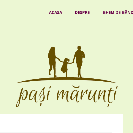
Skip
ACASA
DESPRE
GHEM DE GÂND
to
content