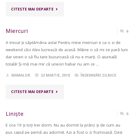
"FERICIRE"
CITESTE MAI DEPARTE
Miercuri
6
A trecut și săptămâna asta! Pentru mine miercuri e ca o zi de
weekend căci Alex lucrează de acasă. Mâine o să mi se pară luni
dar vineri o să fiu tare bucuroasă că nu e marți. O aiureală
totală! Și mă mai mir că uneori habar nu am ce …
MAMALOR
22 MARTIE, 2018
ÎNSEMNĂRI ZILNICE
"MIERCURI"
CITESTE MAI DEPARTE
Liniște
0
E ora 19 și toți trei dorm. Nu au dormit la prânz și de cum au
pus capul pe pernă au adormit. Azi a fost o zi frumoasă. Deși