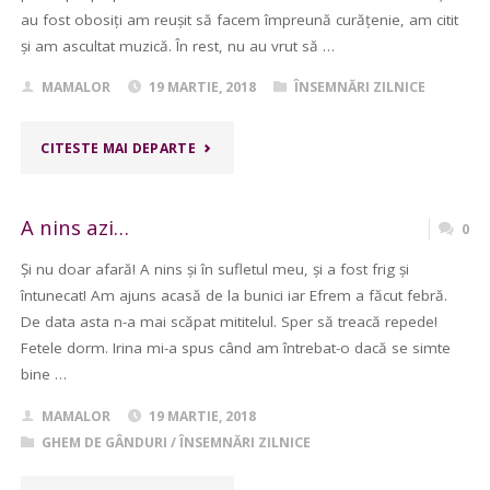
au fost obosiți am reușit să facem împreună curățenie, am citit
și am ascultat muzică. În rest, nu au vrut să …
MAMALOR
19 MARTIE, 2018
ÎNSEMNĂRI ZILNICE
"LINIȘTE"
CITESTE MAI DEPARTE
A nins azi…
0
Și nu doar afară! A nins și în sufletul meu, și a fost frig și
întunecat! Am ajuns acasă de la bunici iar Efrem a făcut febră.
De data asta n-a mai scăpat mititelul. Sper să treacă repede!
Fetele dorm. Irina mi-a spus când am întrebat-o dacă se simte
bine …
MAMALOR
19 MARTIE, 2018
GHEM DE GÂNDURI
/
ÎNSEMNĂRI ZILNICE