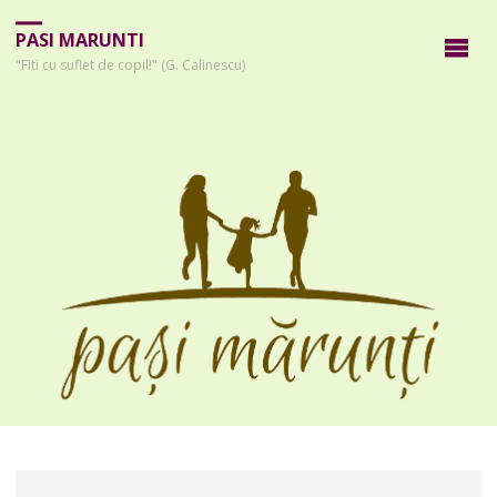
PASI MARUNTI
"Fiti cu suflet de copil!" (G. Calinescu)