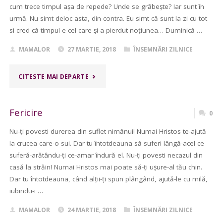
cum trece timpul așa de repede? Unde se grăbește? Iar sunt în
urmă. Nu simt deloc asta, din contra. Eu simt că sunt la zi cu tot
si cred că timpul e cel care și-a pierdut noțiunea… Duminică …
MAMALOR
27 MARTIE, 2018
ÎNSEMNĂRI ZILNICE
"GRABĂ"
CITESTE MAI DEPARTE
Fericire
0
Nu-ți povesti durerea din suflet nimănui! Numai Hristos te-ajută
la crucea care-o sui. Dar tu întotdeauna să suferi lângă-acel ce
suferă-arătându-ți ce-amar îndură el. Nu-ți povesti necazul din
casă la străin! Numai Hristos mai poate să-ți ușure-al tău chin.
Dar tu întotdeauna, când alții-ți spun plângând, ajută-le cu milă,
iubindu-i …
MAMALOR
24 MARTIE, 2018
ÎNSEMNĂRI ZILNICE