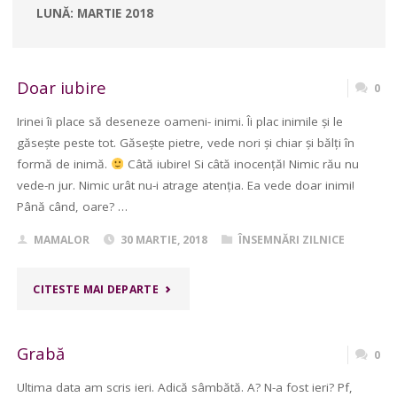
LUNĂ:
MARTIE 2018
Doar iubire
0
Irinei îi place să deseneze oameni- inimi. Îi plac inimile și le
găsește peste tot. Găsește pietre, vede nori și chiar și bălți în
formă de inimă.
Câtă iubire! Si câtă inocență! Nimic rău nu
vede-n jur. Nimic urât nu-i atrage atenția. Ea vede doar inimi!
Până când, oare? …
MAMALOR
30 MARTIE, 2018
ÎNSEMNĂRI ZILNICE
"DOAR
CITESTE MAI DEPARTE
IUBIRE"
Grabă
0
Ultima data am scris ieri. Adică sâmbătă. A? N-a fost ieri? Pf,