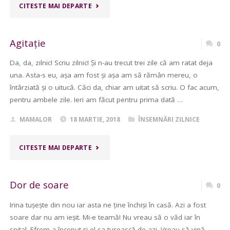
"A
CITESTE MAI DEPARTE
NINS
Agitație
0
AZI…"
Da, da, zilnic! Scriu zilnic! Și n-au trecut trei zile că am ratat deja
una. Asta-s eu, așa am fost și așa am să rămân mereu, o
întârziată și o uitucă. Căci da, chiar am uitat să scriu. O fac acum,
pentru ambele zile. Ieri am făcut pentru prima dată …
MAMALOR
18 MARTIE, 2018
ÎNSEMNĂRI ZILNICE
"AGITAȚIE"
CITESTE MAI DEPARTE
Dor de soare
0
Irina tușește din nou iar asta ne ține închiși în casă. Azi a fost
soare dar nu am ieșit. Mi-e teamă! Nu vreau să o văd iar în
spital. Efrem a început și el sa tușească de azi. Vreau să vină