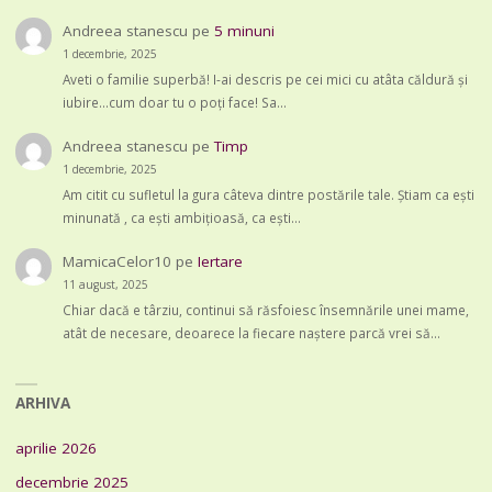
Andreea stanescu
pe
5 minuni
1 decembrie, 2025
Aveti o familie superbă! I-ai descris pe cei mici cu atâta căldură și
iubire...cum doar tu o poți face! Sa…
Andreea stanescu
pe
Timp
1 decembrie, 2025
Am citit cu sufletul la gura câteva dintre postările tale. Știam ca ești
minunată , ca ești ambițioasă, ca ești…
MamicaCelor10
pe
Iertare
11 august, 2025
Chiar dacă e târziu, continui să răsfoiesc însemnările unei mame,
atât de necesare, deoarece la fiecare naștere parcă vrei să…
ARHIVA
aprilie 2026
decembrie 2025