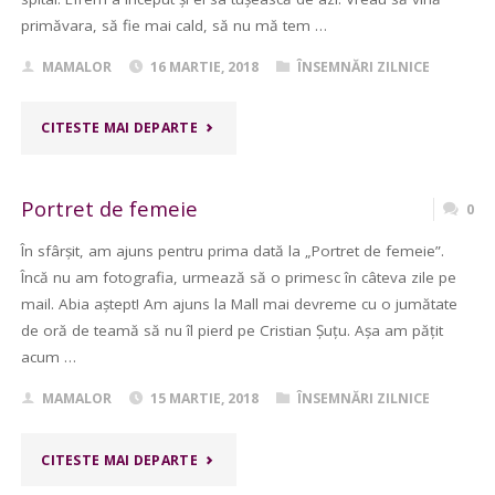
primăvara, să fie mai cald, să nu mă tem …
MAMALOR
16 MARTIE, 2018
ÎNSEMNĂRI ZILNICE
"DOR
CITESTE MAI DEPARTE
DE
Portret de femeie
0
SOARE"
În sfârșit, am ajuns pentru prima dată la „Portret de femeie”.
Încă nu am fotografia, urmează să o primesc în câteva zile pe
mail. Abia aștept! Am ajuns la Mall mai devreme cu o jumătate
de oră de teamă să nu îl pierd pe Cristian Șuțu. Așa am pățit
acum …
MAMALOR
15 MARTIE, 2018
ÎNSEMNĂRI ZILNICE
"PORTRET
CITESTE MAI DEPARTE