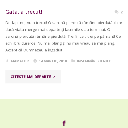
DE
Gata, a trecut!
2
FEMEIE"
De fapt nu, nu a trecut! O sarcină pierdută rămâne pierdută chiar
dacă viața merge mai departe și lacrimile s-au terminat. O
sarcină pierdută rămâne pierdută! Trei în cer, trei pe pământ! Ce
echilibru dureros! Nu mai plâng și nu mai vreau să mă plâng.
Accept că Dumnezeu a îngăduit …
MAMALOR
14 MARTIE, 2018
ÎNSEMNĂRI ZILNICE
"GATA,
CITESTE MAI DEPARTE
A
TRECUT!"