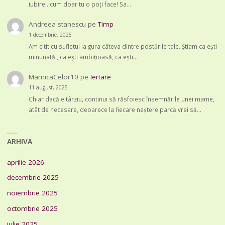
iubire...cum doar tu o poți face! Sa…
Andreea stanescu
pe
Timp
1 decembrie, 2025
Am citit cu sufletul la gura câteva dintre postările tale. Știam ca ești
minunată , ca ești ambițioasă, ca ești…
MamicaCelor10
pe
Iertare
11 august, 2025
Chiar dacă e târziu, continui să răsfoiesc însemnările unei mame,
atât de necesare, deoarece la fiecare naștere parcă vrei să…
ARHIVA
aprilie 2026
decembrie 2025
noiembrie 2025
octombrie 2025
iulie 2025