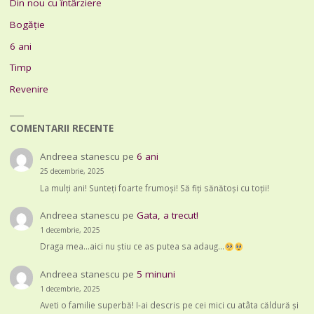
Din nou cu întârziere
Bogăție
6 ani
Timp
Revenire
COMENTARII RECENTE
Andreea stanescu
pe
6 ani
25 decembrie, 2025
La mulți ani! Sunteți foarte frumoși! Să fiți sănătoși cu toții!
Andreea stanescu
pe
Gata, a trecut!
1 decembrie, 2025
Draga mea...aici nu știu ce as putea sa adaug...
Andreea stanescu
pe
5 minuni
1 decembrie, 2025
Aveti o familie superbă! I-ai descris pe cei mici cu atâta căldură și