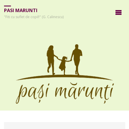
PASI MARUNTI
"Fiti cu suflet de copil!" (G. Calinescu)