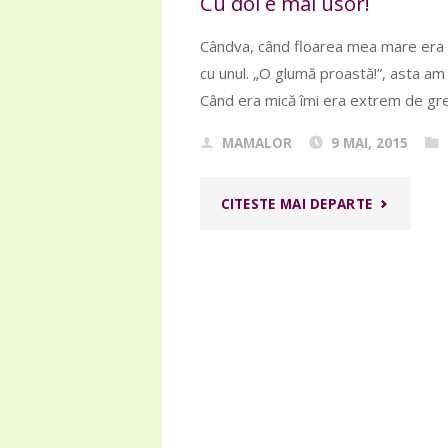
Cu doi e mai usor!
INCEPUT"
Cândva, când floarea mea mare era si
cu unul. „O glumă proastă!”, asta am
Când era mică îmi era extrem de gre
MAMALOR
9 MAI, 2015
"CU
CITESTE MAI DEPARTE
DOI
E
MAI
USOR!"