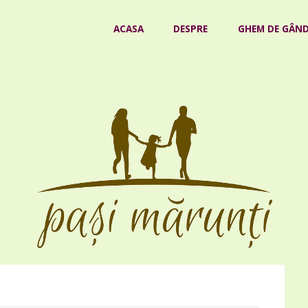
Skip
ACASA
DESPRE
GHEM DE GÂND
to
content