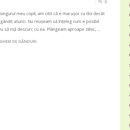
0
ngurul meu copil, am citit că e mai ușor cu doi decât
 gândit atunci. Nu reușeam să înțeleg cum e posibil.
u să mă descurc cu ea. Plângeam aproape zilnic, …
GHEM DE GÂNDURI