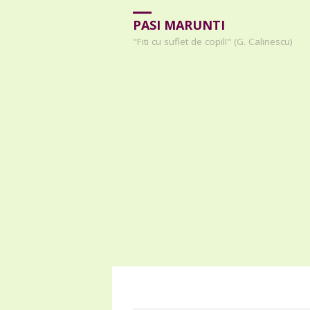
PASI MARUNTI
"Fiti cu suflet de copil!" (G. Calinescu)