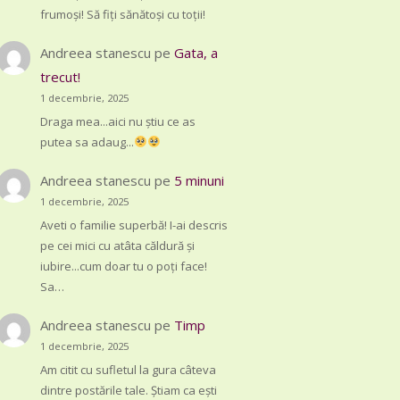
frumoși! Să fiți sănătoși cu toții!
Andreea stanescu
pe
Gata, a
trecut!
1 decembrie, 2025
Draga mea...aici nu știu ce as
putea sa adaug...
Andreea stanescu
pe
5 minuni
1 decembrie, 2025
Aveti o familie superbă! I-ai descris
pe cei mici cu atâta căldură și
iubire...cum doar tu o poți face!
Sa…
Andreea stanescu
pe
Timp
1 decembrie, 2025
Am citit cu sufletul la gura câteva
dintre postările tale. Știam ca ești