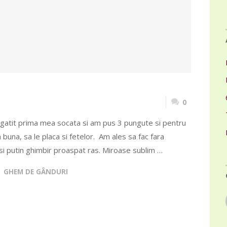
0
gatit prima mea socata si am pus 3 pungute si pentru
 buna, sa le placa si fetelor. Am ales sa fac fara
 si putin ghimbir proaspat ras. Miroase sublim …
GHEM DE GÂNDURI
E