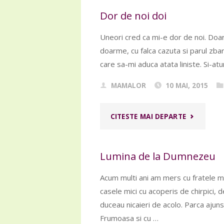
Dor de noi doi
PAHAR"
Uneori cred ca mi-e dor de noi. Doar
doarme, cu falca cazuta si parul zba
care sa-mi aduca atata liniste. Si-at
MAMALOR
10 MAI, 2015
"DOR
CITESTE MAI DEPARTE
DE
Lumina de la Dumnezeu
NOI
Acum multi ani am mers cu fratele m
DOI"
casele mici cu acoperis de chirpici, 
duceau nicaieri de acolo. Parca ajuns
Frumoasa si cu …