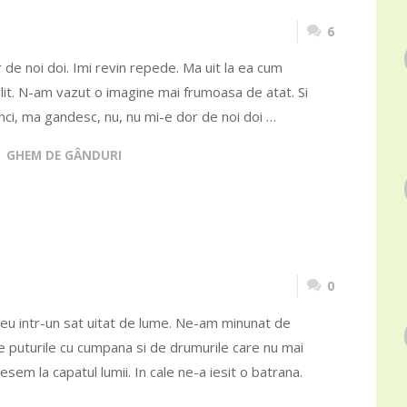
6
 de noi doi. Imi revin repede. Ma uit la ea cum
rlit. N-am vazut o imagine mai frumoasa de atat. Si
unci, ma gandesc, nu, nu mi-e dor de noi doi …
GHEM DE GÂNDURI
0
eu intr-un sat uitat de lume. Ne-am minunat de
de puturile cu cumpana si de drumurile care nu mai
esem la capatul lumii. In cale ne-a iesit o batrana.