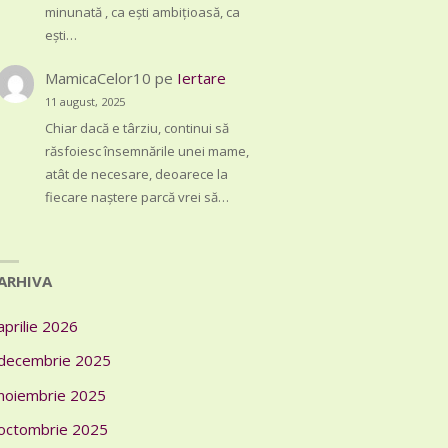
minunată , ca ești ambițioasă, ca
ești…
MamicaCelor10
pe
Iertare
11 august, 2025
Chiar dacă e târziu, continui să
răsfoiesc însemnările unei mame,
atât de necesare, deoarece la
fiecare naștere parcă vrei să…
ARHIVA
aprilie 2026
decembrie 2025
noiembrie 2025
octombrie 2025