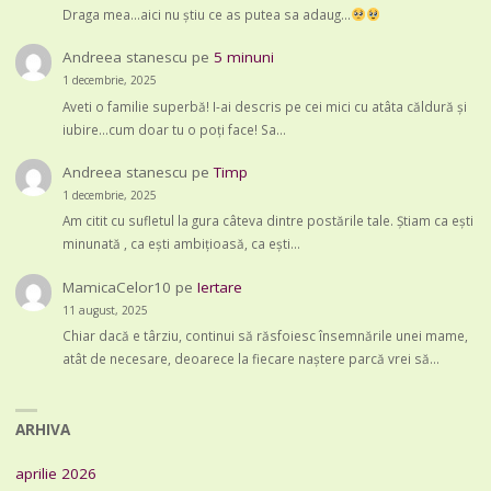
Draga mea...aici nu știu ce as putea sa adaug...
Andreea stanescu
pe
5 minuni
1 decembrie, 2025
Aveti o familie superbă! I-ai descris pe cei mici cu atâta căldură și
iubire...cum doar tu o poți face! Sa…
Andreea stanescu
pe
Timp
1 decembrie, 2025
Am citit cu sufletul la gura câteva dintre postările tale. Știam ca ești
minunată , ca ești ambițioasă, ca ești…
MamicaCelor10
pe
Iertare
11 august, 2025
Chiar dacă e târziu, continui să răsfoiesc însemnările unei mame,
atât de necesare, deoarece la fiecare naștere parcă vrei să…
ARHIVA
aprilie 2026