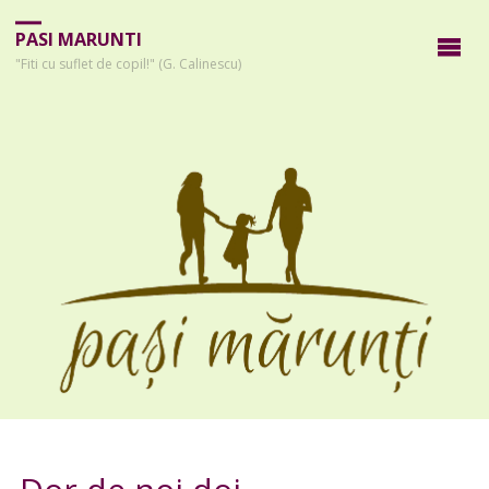
PASI MARUNTI
"Fiti cu suflet de copil!" (G. Calinescu)