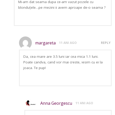
Mi-am dat seama dupa ce-am vazut pozele cu
blonduțele…pe mezini ii avem aproape de-o seama ?
margareta
11 ANI AGO
REPLY
Da, cea mare are 3.5 luni iar cea mica 1.1 luni.
Poate candva, cand vor mai creste, iesim cu ei la
joaca. Te pup!
Anna Georgescu
11 ANI AGO