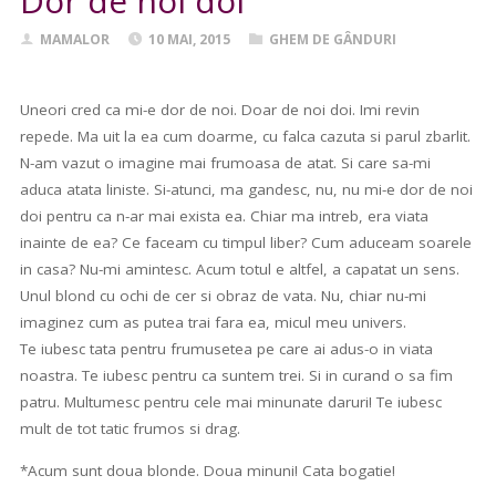
Dor de noi doi
MAMALOR
10 MAI, 2015
GHEM DE GÂNDURI
Uneori cred ca mi-e dor de noi. Doar de noi doi. Imi revin
repede. Ma uit la ea cum doarme, cu falca cazuta si parul zbarlit.
N-am vazut o imagine mai frumoasa de atat. Si care sa-mi
aduca atata liniste. Si-atunci, ma gandesc, nu, nu mi-e dor de noi
doi pentru ca n-ar mai exista ea. Chiar ma intreb, era viata
inainte de ea? Ce faceam cu timpul liber? Cum aduceam soarele
in casa? Nu-mi amintesc. Acum totul e altfel, a capatat un sens.
Unul blond cu ochi de cer si obraz de vata. Nu, chiar nu-mi
imaginez cum as putea trai fara ea, micul meu univers.
Te iubesc tata pentru frumusetea pe care ai adus-o in viata
noastra. Te iubesc pentru ca suntem trei. Si in curand o sa fim
patru. Multumesc pentru cele mai minunate daruri! Te iubesc
mult de tot tatic frumos si drag.
*Acum sunt doua blonde. Doua minuni! Cata bogatie!