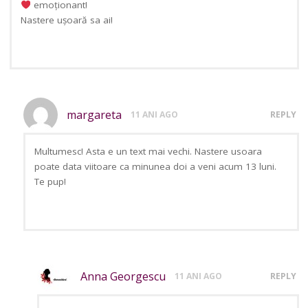
emoționant!
Nastere ușoară sa ai!
margareta
11 ANI AGO
REPLY
Multumesc! Asta e un text mai vechi. Nastere usoara
poate data viitoare ca minunea doi a veni acum 13 luni.
Te pup!
Anna Georgescu
11 ANI AGO
REPLY