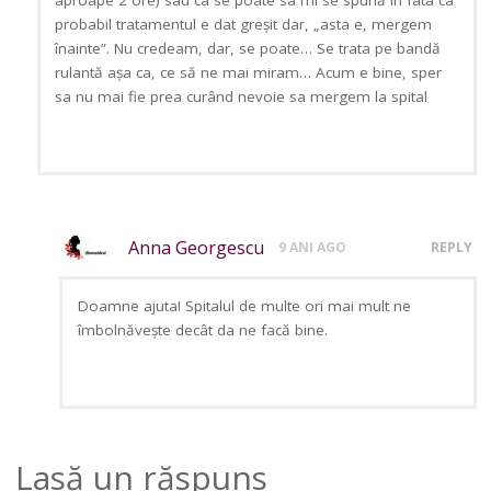
aproape 2 ore) sau ca se poate sa mi se spună în fata ca
probabil tratamentul e dat greșit dar, „asta e, mergem
înainte”. Nu credeam, dar, se poate… Se trata pe bandă
rulantă așa ca, ce să ne mai miram… Acum e bine, sper
sa nu mai fie prea curând nevoie sa mergem la spital
Anna Georgescu
9 ANI AGO
REPLY
Doamne ajuta! Spitalul de multe ori mai mult ne
îmbolnăvește decât da ne facă bine.
Lasă un răspuns