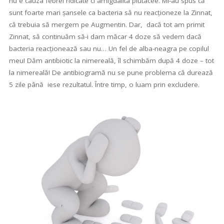
nu e cauza febrei ridicate ci amigdalita plutacee. Mi-au spus că
sunt foarte mari șansele ca bacteria să nu reacționeze la Zinnat,
că trebuia să mergem pe Augmentin. Dar, dacă tot am primit
Zinnat, să continuăm să-i dam măcar 4 doze să vedem dacă
bacteria reacționează sau nu… Un fel de alba-neagra pe copilul
meu! Dăm antibiotic la nimereală, îl schimbăm după 4 doze – tot
la nimereală! De antibiogramă nu se pune problema că durează
5 zile până iese rezultatul. Între timp, o luam prin excludere.