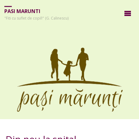
PASI MARUNTI
"Fiti cu suflet de copil!" (G. Calinescu)