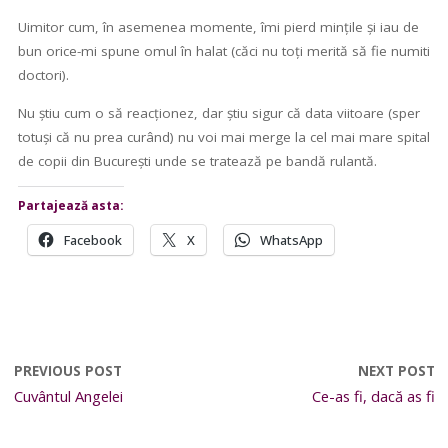
Uimitor cum, în asemenea momente, îmi pierd mințile și iau de
bun orice-mi spune omul în halat (căci nu toți merită să fie numiti
doctori).
Nu știu cum o să reacționez, dar știu sigur că data viitoare (sper
totuși că nu prea curând) nu voi mai merge la cel mai mare spital
de copii din București unde se tratează pe bandă rulantă.
Partajează asta:
Facebook
X
WhatsApp
PREVIOUS POST
NEXT POST
Cuvântul Angelei
Ce-as fi, dacă as fi