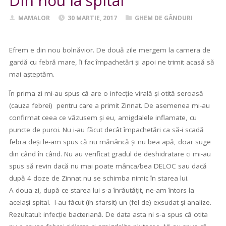
Din nou la spital
MAMALOR
30 MARTIE, 2017
GHEM DE GÂNDURI
Efrem e din nou bolnăvior. De două zile mergem la camera de
gardă cu febră mare, îi fac împachetări și apoi ne trimit acasă să
mai așteptăm.
În prima zi mi-au spus că are o infecție virală și otită seroasă
(cauza febrei) pentru care a primit Zinnat. De asemenea mi-au
confirmat ceea ce văzusem și eu, amigdalele inflamate, cu
puncte de puroi. Nu i-au făcut decât împachetări ca să-i scadă
febra deși le-am spus că nu mănâncă și nu bea apă, doar suge
din când în când. Nu au verificat gradul de deshidratare ci mi-au
spus să revin dacă nu mai poate mânca/bea DELOC sau dacă
după 4 doze de Zinnat nu se schimba nimic în starea lui.
A doua zi, după ce starea lui s-a înrăutățit, ne-am întors la
același spital. I-au făcut (în sfarsit) un (fel de) exsudat și analize.
Rezultatul: infecție bacteriană. De data asta ni s-a spus că otita