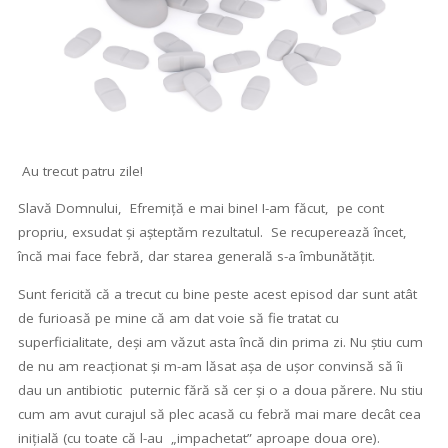
Au trecut patru zile!
Slavă Domnului, Efremiță e mai bine! I-am făcut, pe cont
propriu, exsudat și așteptăm rezultatul. Se recuperează încet,
încă mai face febră, dar starea generală s-a îmbunătățit.
Sunt fericită că a trecut cu bine peste acest episod dar sunt atât
de furioasă pe mine că am dat voie să fie tratat cu
superficialitate, deși am văzut asta încă din prima zi. Nu știu cum
de nu am reacționat și m-am lăsat așa de ușor convinsă să îi
dau un antibiotic puternic fără să cer și o a doua părere. Nu stiu
cum am avut curajul să plec acasă cu febră mai mare decât cea
inițială (cu toate că l-au „impachetat” aproape doua ore).