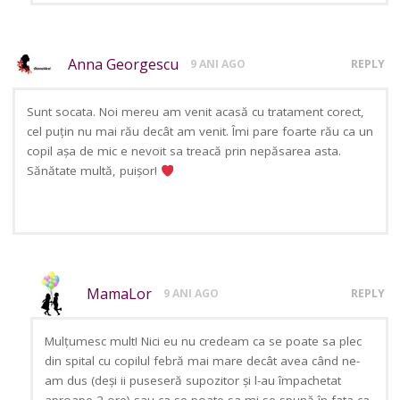
Anna Georgescu
9 ANI AGO
REPLY
Sunt socata. Noi mereu am venit acasă cu tratament corect,
cel puțin nu mai rău decât am venit. Îmi pare foarte rău ca un
copil așa de mic e nevoit sa treacă prin nepăsarea asta.
Sănătate multă, puișor!
MamaLor
9 ANI AGO
REPLY
Mulțumesc mult! Nici eu nu credeam ca se poate sa plec
din spital cu copilul febră mai mare decât avea când ne-
am dus (deși ii puseseră supozitor și l-au împachetat