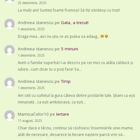
25 decembrie, 2025
La mulți ani! Sunteți foarte frumoși! Să fiți sănătoși cu toții!
Andreea stanescu
pe
Gata, a trecut!
1 decembrie, 2025
Draga mea...aici nu știu ce as putea sa adaug...
Andreea stanescu
pe
5 minuni
1 decembrie, 2025
Aveti o familie superbă! I-ai descris pe cei mici cu atâta căldură și
iubire...cum doar tu o poți face! Sa…
Andreea stanescu
pe
Timp
1 decembrie, 2025
Am citit cu sufletul la gura câteva dintre postările tale. Știam ca ești
minunată , ca ești ambițioasă, ca ești…
MamicaCelor10
pe
Iertare
11 august, 2025
Chiar dacă e târziu, continui să răsfoiesc însemnările unei mame,
atât de necesare, deoarece la fiecare naștere parcă vrei să…