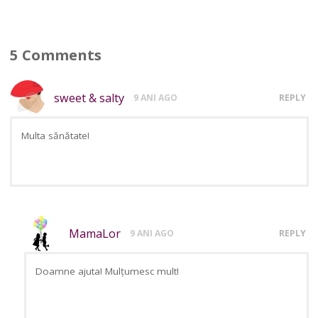
5 Comments
sweet & salty
9 ANI AGO
REPLY
Multa sănătate!
MamaLor
9 ANI AGO
REPLY
Doamne ajuta! Mulțumesc mult!