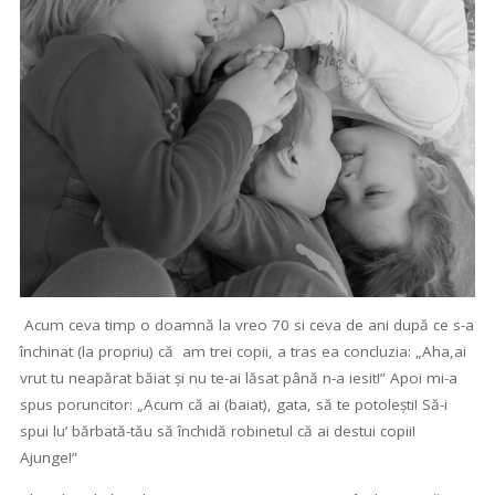
Acum ceva timp o doamnă la vreo 70 si ceva de ani după ce s-a
închinat (la propriu) că am trei copii, a tras ea concluzia: „Aha,ai
vrut tu neapărat băiat și nu te-ai lăsat până n-a iesit!” Apoi mi-a
spus poruncitor: „Acum că ai (baiat), gata, să te potolești! Să-i
spui lu’ bărbată-tău să închidă robinetul că ai destui copii!
Ajunge!”