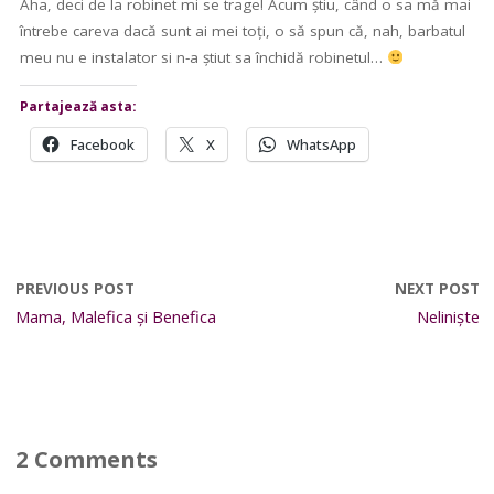
Aha, deci de la robinet mi se trage! Acum știu, când o sa mă mai
întrebe careva dacă sunt ai mei toți, o să spun că, nah, barbatul
meu nu e instalator si n-a știut sa închidă robinetul…
Partajează asta:
Facebook
X
WhatsApp
PREVIOUS POST
NEXT POST
Mama, Malefica și Benefica
Neliniște
2 Comments