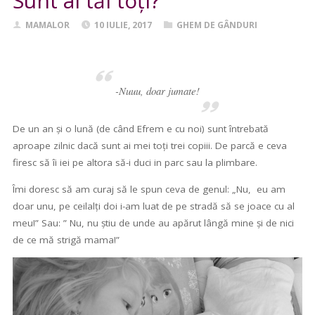
Sunt ai tăi toți?
MAMALOR
10 IULIE, 2017
GHEM DE GÂNDURI
-Nuuu, doar jumate!
​De un an și o lună (de când Efrem e cu noi) sunt întrebată
aproape zilnic dacă sunt ai mei toți trei copiii. De parcă e ceva
firesc să îi iei pe altora să-i duci in parc sau la plimbare.
Îmi doresc să am curaj să le spun ceva de genul: „Nu, eu am
doar unu, pe ceilalți doi i-am luat de pe stradă să se joace cu al
meu!” Sau: ” Nu, nu știu de unde au apărut lângă mine și de nici
de ce mă strigă mama!”