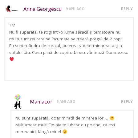
Anna Georgescu
9 ANI AGO
REPLY
???
Nu fi suparata, te rog! Intr-o lume săracă și temătoare nu
mulți sunt cei care se încumeta sa treacă pragul de 2 copii.
Eu sunt mândra de curajul, puterea și determinarea ta și a
soțului tău. Casa plină de copii o binecuvântează Dumnezeu.
MamaLor
9 ANI AGO
REPLY
Nu sunt supărată, doar mirată de mirarea lor …
Mulțumesc mult! De-aia te iubesc eu pe tine, ca ești
mereu aici, lângă mine!