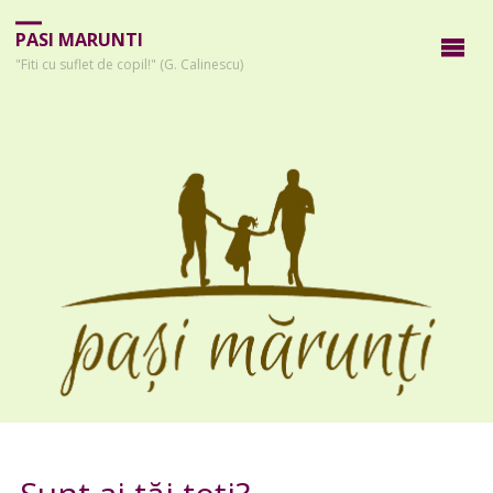
PASI MARUNTI
"Fiti cu suflet de copil!" (G. Calinescu)