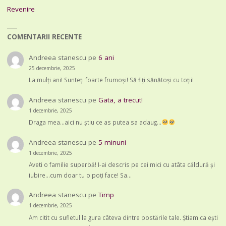
Revenire
COMENTARII RECENTE
Andreea stanescu
pe
6 ani
25 decembrie, 2025
La mulți ani! Sunteți foarte frumoși! Să fiți sănătoși cu toții!
Andreea stanescu
pe
Gata, a trecut!
1 decembrie, 2025
Draga mea...aici nu știu ce as putea sa adaug...
Andreea stanescu
pe
5 minuni
1 decembrie, 2025
Aveti o familie superbă! I-ai descris pe cei mici cu atâta căldură și
iubire...cum doar tu o poți face! Sa…
Andreea stanescu
pe
Timp
1 decembrie, 2025
Am citit cu sufletul la gura câteva dintre postările tale. Știam ca ești