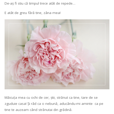
De-aș fi stiu că timpul trece atât de repede…
E atât de greu fără tine, zâna mea!
Măicuța mea cu ochi de cer, știi, strănut ca tine, tare de se
zguduie casa! Și râd ca o nebună, aducându-mi aminte ca pe
tine te auzeam când strănutai din grădină.