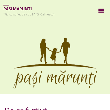
PASI MARUNTI
"Fiti cu suflet de copil!" (G. Calinescu)