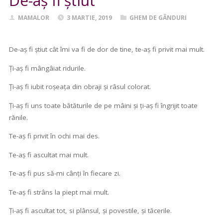
De-aș fi știut
MAMALOR
3 MARTIE, 2019
GHEM DE GÂNDURI
De-aș fi știut cât îmi va fi de dor de tine, te-aș fi privit mai mult.
Ți-aș fi mângâiat ridurile.
Ți-aș fi iubit roșeața din obraji și râsul colorat.
Ți-aș fi uns toate bătăturile de pe mâini și ți-aș fi îngrijit toate
rănile.
Te-aș fi privit în ochi mai des.
Te-aș fi ascultat mai mult.
Te-aș fi pus să-mi cânți în fiecare zi.
Te-aș fi strâns la piept mai mult.
Ți-aș fi ascultat tot, si plânsul, și povestile, și tăcerile.