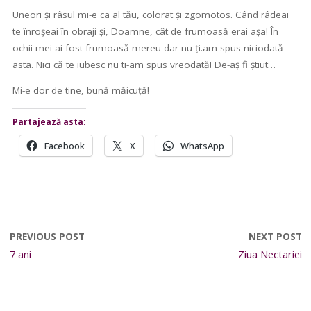
Uneori și râsul mi-e ca al tău, colorat și zgomotos. Când râdeai
te înroșeai în obraji și, Doamne, cât de frumoasă erai așa! În
ochii mei ai fost frumoasă mereu dar nu ți.am spus niciodată
asta. Nici că te iubesc nu ti-am spus vreodată! De-aș fi știut…
Mi-e dor de tine, bună măicuță!
Partajează asta:
Facebook
X
WhatsApp
PREVIOUS POST
NEXT POST
7 ani
Ziua Nectariei