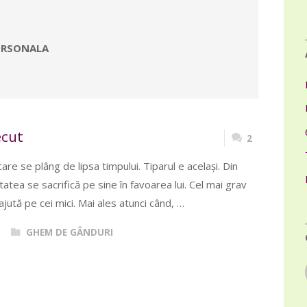
ERSONALA
ecut
2
are se plâng de lipsa timpului. Tiparul e același. Din
itatea se sacrifică pe sine în favoarea lui. Cel mai grav
ajută pe cei mici. Mai ales atunci când, …
GHEM DE GÂNDURI
EA