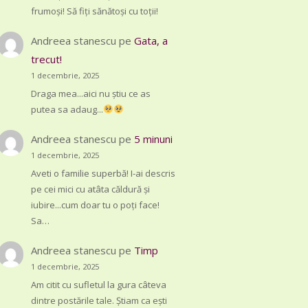
frumoși! Să fiți sănătoși cu toții!
Andreea stanescu
pe
Gata, a
trecut!
1 decembrie, 2025
Draga mea...aici nu știu ce as
putea sa adaug...
Andreea stanescu
pe
5 minuni
1 decembrie, 2025
Aveti o familie superbă! I-ai descris
pe cei mici cu atâta căldură și
iubire...cum doar tu o poți face!
Sa…
Andreea stanescu
pe
Timp
1 decembrie, 2025
Am citit cu sufletul la gura câteva
dintre postările tale. Știam ca ești