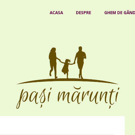
Skip
ACASA
DESPRE
GHEM DE GÂND
to
content