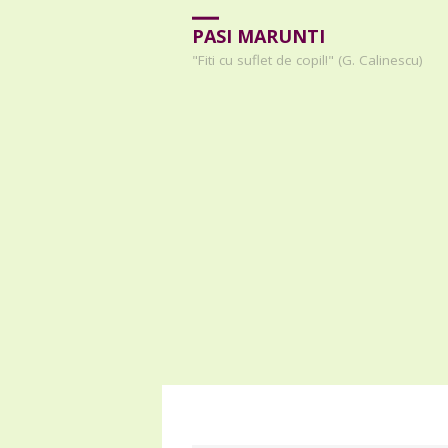
PASI MARUNTI
"Fiti cu suflet de copil!" (G. Calinescu)