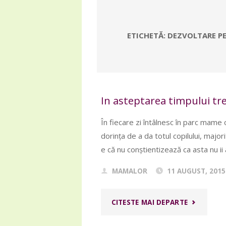
ETICHETĂ:
DEZVOLTARE P
In asteptarea timpului tr
În fiecare zi întâlnesc în parc mame c
dorința de a da totul copilului, major
e că nu conștientizează ca asta nu ii 
MAMALOR
11 AUGUST, 2015
"IN
CITESTE MAI DEPARTE
ASTEPTAR