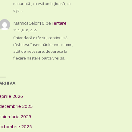
minunată , ca ești ambițioasă, ca
ești…
MamicaCelor10
pe
Iertare
11 august, 2025
Chiar dacă e târziu, continui să
răsfoiesc însemnările unei mame,
atât de necesare, deoarece la
fiecare naștere parcă vrei să…
ARHIVA
aprilie 2026
decembrie 2025
noiembrie 2025
octombrie 2025