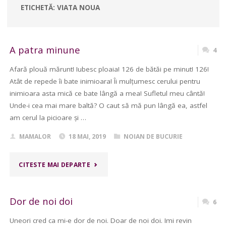
ETICHETĂ:
VIATA NOUA
A patra minune
4
Afară plouă mărunt! Iubesc ploaia! 126 de bătăi pe minut! 126!
Atât de repede îi bate inimioara! Îi mulțumesc cerului pentru
inimioara asta mică ce bate lângă a mea! Sufletul meu cântă!
Unde-i cea mai mare baltă? O caut să mă pun lângă ea, astfel
am cerul la picioare și …
MAMALOR
18 MAI, 2019
NOIAN DE BUCURIE
"A
CITESTE MAI DEPARTE
PATRA
Dor de noi doi
6
MINUNE"
Uneori cred ca mi-e dor de noi. Doar de noi doi. Imi revin