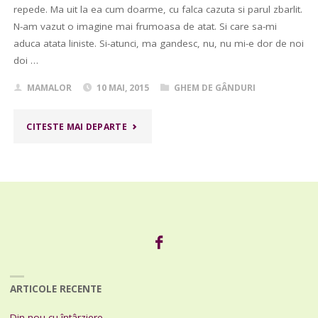
repede. Ma uit la ea cum doarme, cu falca cazuta si parul zbarlit.
N-am vazut o imagine mai frumoasa de atat. Si care sa-mi
aduca atata liniste. Si-atunci, ma gandesc, nu, nu mi-e dor de noi
doi …
MAMALOR
10 MAI, 2015
GHEM DE GÂNDURI
"DOR
CITESTE MAI DEPARTE
DE
NOI
DOI"
ARTICOLE RECENTE
Din nou cu întârziere