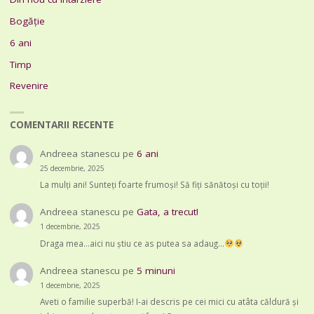
Bogăție
6 ani
Timp
Revenire
COMENTARII RECENTE
Andreea stanescu
pe
6 ani
25 decembrie, 2025
La mulți ani! Sunteți foarte frumoși! Să fiți sănătoși cu toții!
Andreea stanescu
pe
Gata, a trecut!
1 decembrie, 2025
Draga mea...aici nu știu ce as putea sa adaug...
Andreea stanescu
pe
5 minuni
1 decembrie, 2025
Aveti o familie superbă! I-ai descris pe cei mici cu atâta căldură și