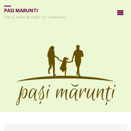
PASI MARUNTI
"Fiti cu suflet de copil!" (G. Calinescu)