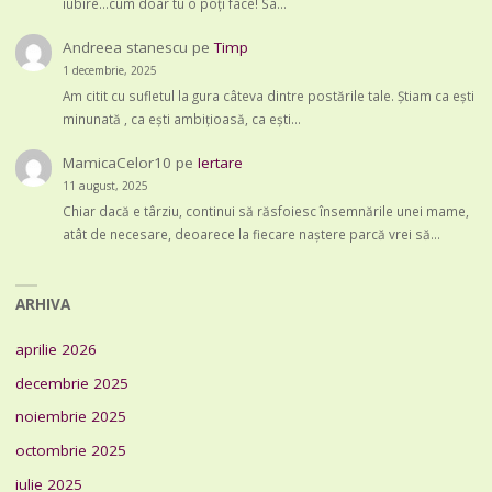
iubire...cum doar tu o poți face! Sa…
Andreea stanescu
pe
Timp
1 decembrie, 2025
Am citit cu sufletul la gura câteva dintre postările tale. Știam ca ești
minunată , ca ești ambițioasă, ca ești…
MamicaCelor10
pe
Iertare
11 august, 2025
Chiar dacă e târziu, continui să răsfoiesc însemnările unei mame,
atât de necesare, deoarece la fiecare naștere parcă vrei să…
ARHIVA
aprilie 2026
decembrie 2025
noiembrie 2025
octombrie 2025
iulie 2025