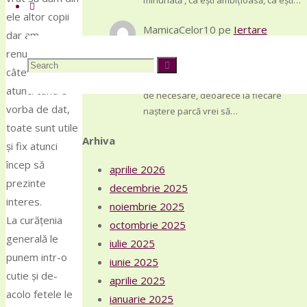
minunată , ca ești ambițioasă, ca ești…
Search
ele altor copii
MamicaCelor10
pe
Iertare
dar am
11 august, 2025
renunțat doar la
Search
Chiar dacă e târziu, continui să
Search
câteva, căci,
răsfoiesc însemnările unei mame, atât
atunci când e
de necesare, deoarece la fiecare
vorba de dat,
naștere parcă vrei să…
for:
toate sunt utile
Arhiva
și fix atunci
încep să
aprilie 2026
prezinte
decembrie 2025
interes.
noiembrie 2025
La curățenia
octombrie 2025
generală le
iulie 2025
punem intr-o
iunie 2025
cutie și de-
aprilie 2025
acolo fetele le
ianuarie 2025