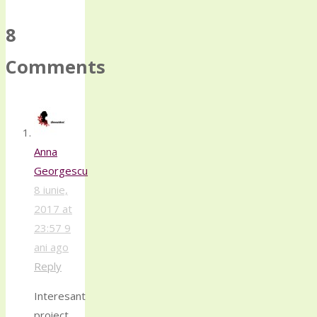
8
Comments
Anna
Georgescu
8 iunie,
2017 at
23:57
9
ani ago
Reply
Interesant
proiect,