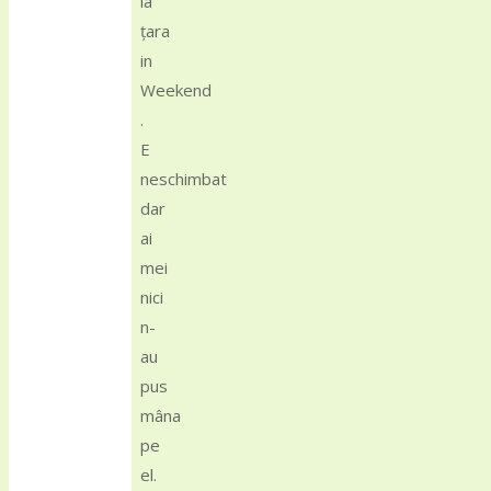
la
țara
in
Weekend
.
E
neschimbat
dar
ai
mei
nici
n-
au
pus
mâna
pe
el.