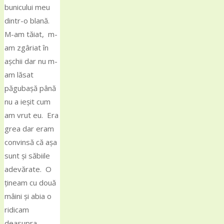
bunicului meu
dintr-o blană.
M-am tăiat, m-
am zgâriat în
așchii dar nu m-
am lăsat
păgubașă până
nu a ieșit cum
am vrut eu. Era
grea dar eram
convinsă că așa
sunt și săbiile
adevărate. O
țineam cu două
mâini și abia o
ridicam
deasupra