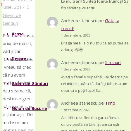
for:
La mulți ani! Sunteți foarte frumoși! Să
iunie, 2017
fiți sănătoși cu toții!
Ghem de
Andreea stanescu
pe
Gata, a
Gânduri
Skip
trecut!
to
Acasa
Prin toata casa,
1 decembrie, 2025
content
Draga mea...aici nu știu ce as putea sa
oriunde mă uit,
adaug...🥺🥹
văd jucării.
Chiar și în baie.
Despre
Andreea stanescu
pe
5 minuni
Vreau să cred
1 decembrie, 2025
că nu avem
Aveti o familie superbă! I-ai descris pe
multe, dar imi
cei mici cu atâta căldură și iubire...cum
Ghem de Gânduri
dau seama că,
doar tu o poți face! Sa…
deși mi-e greu
Andreea stanescu
pe
Timp
să recunosc, nu
Noian de Bucurie
1 decembrie, 2025
e chiar așa. De
Am citit cu sufletul la gura câteva
multe ori am
dintre postările tale. Știam ca ești
vrut să dăm din