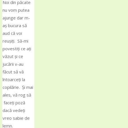
Noi din păcate
nu vom putea
ajunge dar m-
aş bucura să
aud că voi
reușiți. Să-mi
povestiți ce ați
văzut și ce
jucării v-au
făcut să vă
întoarceți la
copilărie. Și mai
ales, vă rog să
faceți poză
dacă vedeți
vreo sabie de
lemn.