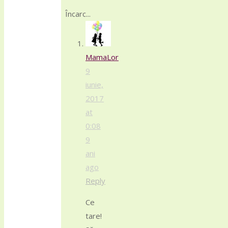
Încarc...
MamaLor
9
iunie,
2017
at
0:08
9
ani
ago
Reply
Ce
tare!