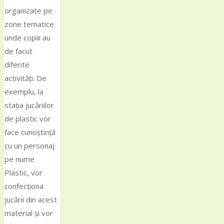
organizate pe
zone tematice
unde copiii au
de facut
diferite
activități. De
exemplu, la
stația jucăriilor
de plastic vor
face cunoștință
cu un personaj
pe nume
Plastic, vor
confecționa
jucării din acest
material și vor