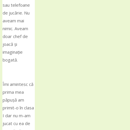
sau telefoane
de jucărie. Nu
aveam mai
nimic. Aveam
doar chef de
joacă și
imaginație
bogată.
Îmi amintesc că
prima mea
păpușă am
primit-o în clasa
I dar nu m-am
jucat cu ea de