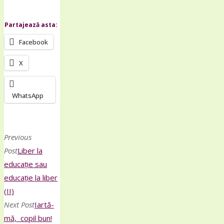
Partajează asta:
Facebook
X
WhatsApp
Previous
Post
Liber la
educație sau
educație la liber
(II)
Next Post
Iartă-
mă, copil bun!