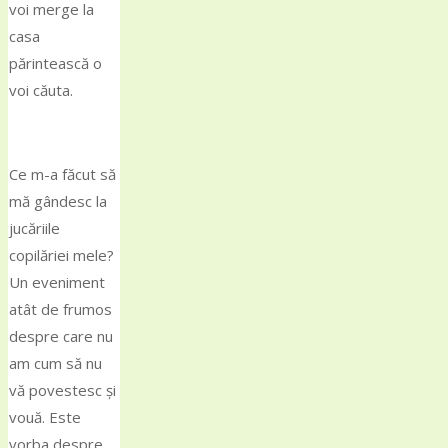
voi merge la
casa
părintească o
voi căuta.
Ce m-a făcut să
mă gândesc la
jucăriile
copilăriei mele?
Un eveniment
atât de frumos
despre care nu
am cum să nu
vă povestesc și
vouă. Este
vorba despre