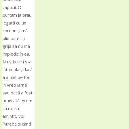
capului. O
purtam la brâu
legată cu un
cordon și mă
plimbam cu
grijă să nu mă
împiedic în ea.
Nu știu ce i s-a
intamplat, dacă
a ajuns pe foc
în vreo iarnă
sau dacă a fost
aruncată. Acum
că mi-am
amintit, voi
întreba și când