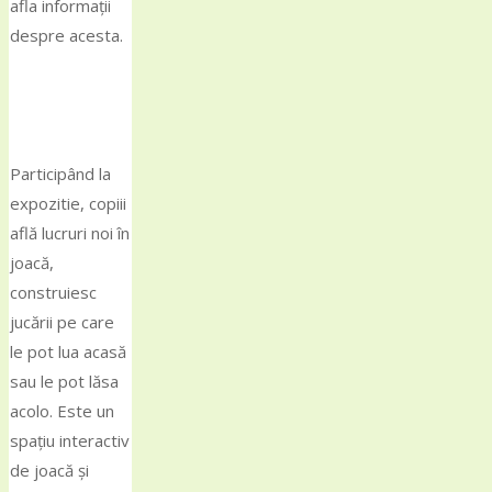
afla informații
despre acesta.
Participând la
expozitie, copiii
află lucruri noi în
joacă,
construiesc
jucării pe care
le pot lua acasă
sau le pot lăsa
acolo. Este un
spațiu interactiv
de joacă și