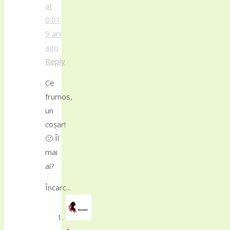
at
0:01
9 ani
ago
Reply
Ce
frumos,
un
coşar!
🙂 Îl
mai
ai?
Încarc...