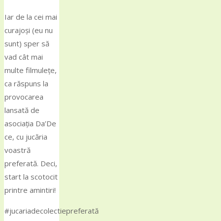
Iar de la cei mai
curajoși (eu nu
sunt) sper să
vad cât mai
multe filmulețe,
ca răspuns la
provocarea
lansată de
asociația Da’De
ce, cu jucăria
voastră
preferată. Deci,
start la scotocit
printre amintiri!
#jucariadecolectiepreferată