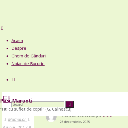
Facebook
Acasa
Elefanți,
Despre
Articole recente
Ghem de Gânduri
Din nou cu întârziere
cuci,
Noian de Bucurie
Bogăție
6 ani
cai și
Search
Timp
Revenire
EU
Pasi Marunti
Comentarii recente
Search
Search
"Fiti cu suflet de copil!" (G. Calinescu)
Andreea stanescu
pe
6 ani
MamaLor
25 decembrie, 2025
8 iunie, 2017
8