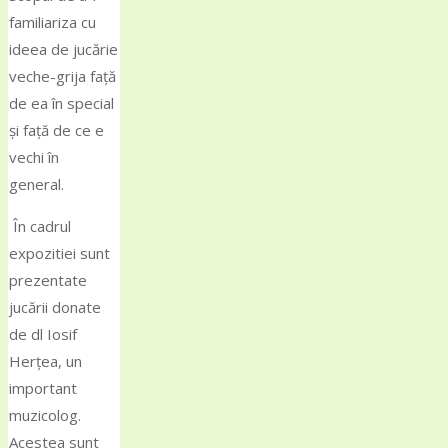
familiariza cu
ideea de jucărie
veche-grija față
de ea în special
și față de ce e
vechi în
general.
În cadrul
expozitiei sunt
prezentate
jucării donate
de dl Iosif
Herțea, un
important
muzicolog.
Acestea sunt