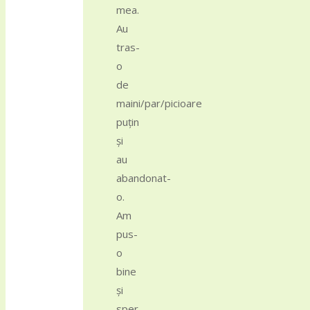
mea.
Au
tras-
o
de
maini/par/picioare
puțin
și
au
abandonat-
o.
Am
pus-
o
bine
și
sper