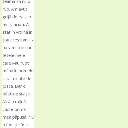
teamă să nu o
rup. Am avut
grijă de ea și o
am și acum. A
stat în vitrină în
toți acești ani. I-
au venit de hac
fetele mele
care i-au rupt
mâna în primele
cinci minute de
joacă. Dar o
păstrez și așa,
fără o mână,
căci e prima
mea păpușă. Nu
a fost jucăria