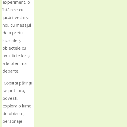
experiment, o
întâlnire cu
jucării vechi și
noi, cu mesajul
de a prețui
lucrurile și
obiectele cu
amintirile lor și
a le oferi mai
departe.
Copiii și părinții
se pot juca,
povesti,
explora o lume
de obiecte,
personaje,