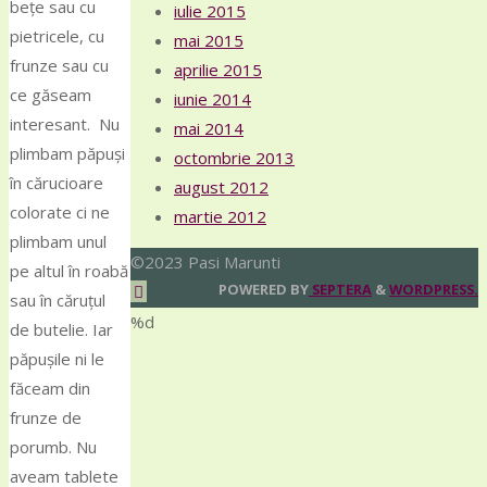
bețe sau cu
iulie 2015
pietricele, cu
mai 2015
frunze sau cu
aprilie 2015
ce găseam
iunie 2014
interesant. Nu
mai 2014
plimbam păpuși
octombrie 2013
în cărucioare
august 2012
colorate ci ne
martie 2012
plimbam unul
©2023 Pasi Marunti
pe altul în roabă
Back
POWERED BY
SEPTERA
&
WORDPRESS.
sau în căruțul
to
%d
de butelie. Iar
Top
păpușile ni le
făceam din
frunze de
porumb. Nu
aveam tablete