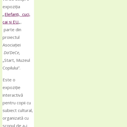
expoziția
„
Elefanți, cuci,
cai și EU
„
,
parte din
proiectul
Asociației
Da’DeCe
,
„Start, Muzeul
Copilului”.
Este o
expoziție
interactivă
pentru copii cu
subiect cultural,
organizată cu
scopul de a-i