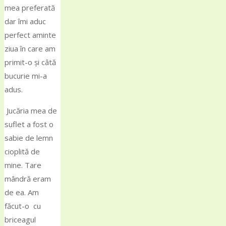
mea preferată
dar îmi aduc
perfect aminte
ziua în care am
primit-o și câtă
bucurie mi-a
adus.
Jucăria mea de
suflet a fost o
sabie de lemn
cioplită de
mine. Tare
mândră eram
de ea. Am
făcut-o cu
briceagul