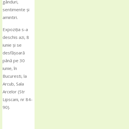
gânduri,
sentimente și
amintiri.
Expoziția s-a
deschis azi, 8
iunie și se
desfășoară
până pe 30
iunie, în
Bucuresti, la
Arcub, Sala
Arcelor (Str
Lipscani, nr 84-
90).