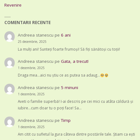
Revenire
COMENTARII RECENTE
Andreea stanescu
pe
6 ani
25 decembrie, 2025
La mulți ani! Sunteți foarte frumoși! Să fiți sănătoși cu toții!
Andreea stanescu
pe
Gata, a trecut!
1 decembrie, 2025
Draga mea...aici nu știu ce as putea sa adaug...
Andreea stanescu
pe
5 minuni
1 decembrie, 2025
Aveti o familie superbă! I-ai descris pe cei mici cu atâta căldură și
iubire...cum doar tu o poți face! Sa…
Andreea stanescu
pe
Timp
1 decembrie, 2025
Am citit cu sufletul la gura câteva dintre postările tale. Știam ca ești