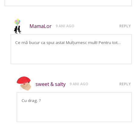
MamaLor
9 ANI AGO
REPLY
Ce mă bucur ca spui asta! Mulțumesc mult! Pentru tot…
sweet & salty
9 ANI AGO
REPLY
Cu drag. ?