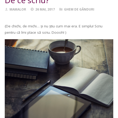
De ce scriu?
MAMALOR
26 MAI, 2017
GHEM DE GÂNDURI
(De chichi, de michi… şi nu știu cum mai era. E simplu! Scriu
pentru că îmi place să scriu. Doooh! )