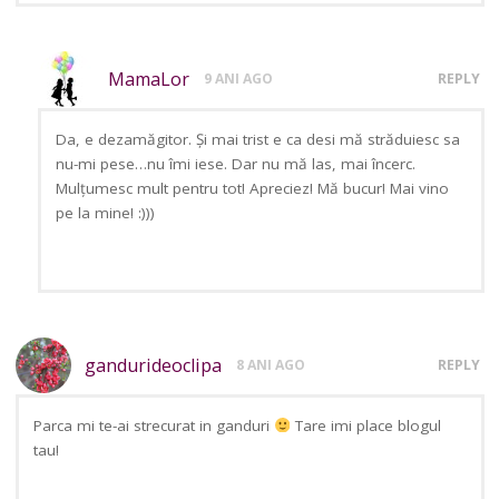
MamaLor
9 ANI AGO
REPLY
Da, e dezamăgitor. Și mai trist e ca desi mă străduiesc sa
nu-mi pese…nu îmi iese. Dar nu mă las, mai încerc.
Mulțumesc mult pentru tot! Apreciez! Mă bucur! Mai vino
pe la mine! :)))
gandurideoclipa
8 ANI AGO
REPLY
Parca mi te-ai strecurat in ganduri
Tare imi place blogul
tau!