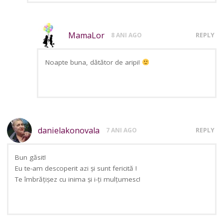
MamaLor
8 ANI AGO
REPLY
Noapte buna, dătător de aripi!
danielakonovala
7 ANI AGO
REPLY
Bun găsit!
Eu te-am descoperit azi și sunt fericită !
Te îmbrățișez cu inima și i-ți mulțumesc!