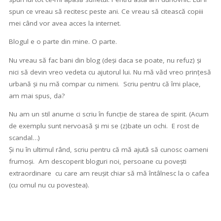
spun ce vreau să recitesc peste ani. Ce vreau să citească copiii
mei când vor avea acces la internet.
Blogul e o parte din mine. O parte.
Nu vreau să fac bani din blog (deși daca se poate, nu refuz) și
nici să devin vreo vedeta cu ajutorul lui. Nu mă văd vreo prințesă
urbană și nu mă compar cu nimeni. Scriu pentru că îmi place,
am mai spus, da?
Nu am un stil anume ci scriu în funcție de starea de spirit. (Acum
de exemplu sunt nervoasă și mi se (z)bate un ochi. E rost de
scandal…)
Și nu în ultimul rând, scriu pentru că mă ajută să cunosc oameni
frumoși. Am descoperit bloguri noi, persoane cu povești
extraordinare cu care am reușit chiar să mă întâlnesc la o cafea
(cu omul nu cu povestea).