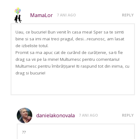
MamaLor
7 ANI AGO
REPLY
Uau, ce bucurie! Bun venit în casa mea! Sper sa te simti
bine si sa imi mai treci pragul, desi…recunosc, am lasat
de izbeliste totul.
Promit sa ma apuc cat de curând de curățenie, sa-ti fie
drag sa vii pe la mine! Multumesc pentru comentariu!
Multumesc pentru îmbrățișare! Iti raspund tot din inima, cu
drag si bucurie!
danielakonovala
7 ANI AGO
REPLY
??