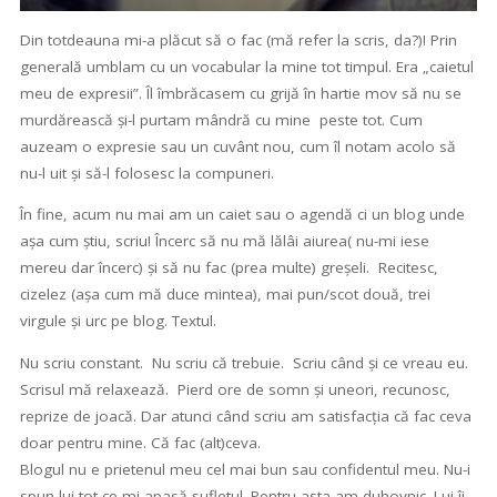
Din totdeauna mi-a plăcut să o fac (mă refer la scris, da?)! Prin
generală umblam cu un vocabular la mine tot timpul. Era „caietul
meu de expresii”. Îl îmbrăcasem cu grijă în hartie mov să nu se
murdărească și-l purtam mândră cu mine peste tot. Cum
auzeam o expresie sau un cuvânt nou, cum îl notam acolo să
nu-l uit și să-l folosesc la compuneri.
În fine, acum nu mai am un caiet sau o agendă ci un blog unde
așa cum știu, scriu! Încerc să nu mă lălâi aiurea( nu-mi iese
mereu dar încerc) și să nu fac (prea multe) greșeli. Recitesc,
cizelez (așa cum mă duce mintea), mai pun/scot două, trei
virgule și urc pe blog. Textul.
Nu scriu constant. Nu scriu că trebuie. Scriu când și ce vreau eu.
Scrisul mă relaxează. Pierd ore de somn și uneori, recunosc,
reprize de joacă. Dar atunci când scriu am satisfacția că fac ceva
doar pentru mine. Că fac (alt)ceva.
Blogul nu e prietenul meu cel mai bun sau confidentul meu. Nu-i
spun lui tot ce-mi apasă sufletul. Pentru asta am duhovnic. Lui îi