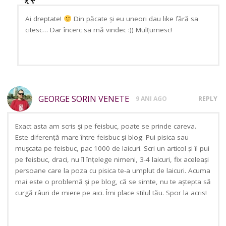
Ai dreptate!
Din păcate și eu uneori dau like fără sa
citesc… Dar încerc sa mă vindec :)) Mulțumesc!
GEORGE SORIN VENETE
9 ANI AGO
REPLY
Exact asta am scris și pe feisbuc, poate se prinde careva.
Este diferenţă mare între feisbuc și blog. Pui pisica sau
mușcata pe feisbuc, pac 1000 de laicuri. Scri un articol și îl pui
pe feisbuc, draci, nu îl înţelege nimeni, 3-4 laicuri, fix aceleași
persoane care la poza cu pisica te-a umplut de laicuri. Acuma
mai este o problemă și pe blog, că se simte, nu te aștepta să
curgă râuri de miere pe aici. Îmi place stilul tău. Spor la acris!