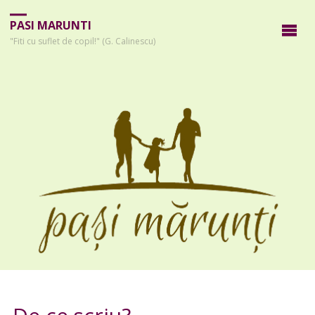
PASI MARUNTI
"Fiti cu suflet de copil!" (G. Calinescu)