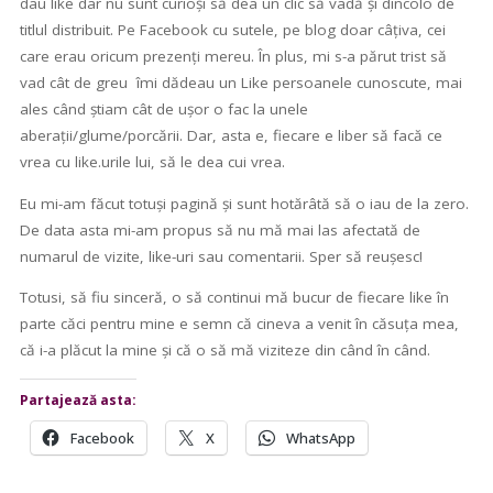
dau like dar nu sunt curioși să dea un clic să vadă și dincolo de
titlul distribuit. Pe Facebook cu sutele, pe blog doar câțiva, cei
care erau oricum prezenți mereu. În plus, mi s-a părut trist să
vad cât de greu îmi dădeau un Like persoanele cunoscute, mai
ales când știam cât de ușor o fac la unele
aberații/glume/porcării. Dar, asta e, fiecare e liber să facă ce
vrea cu like.urile lui, să le dea cui vrea.
Eu mi-am făcut totuși pagină și sunt hotărâtă să o iau de la zero.
De data asta mi-am propus să nu mă mai las afectată de
numarul de vizite, like-uri sau comentarii. Sper să reușesc!
Totusi, să fiu sinceră, o să continui mă bucur de fiecare like în
parte căci pentru mine e semn că cineva a venit în căsuța mea,
că i-a plăcut la mine și că o să mă viziteze din când în când.
Partajează asta:
Facebook
X
WhatsApp