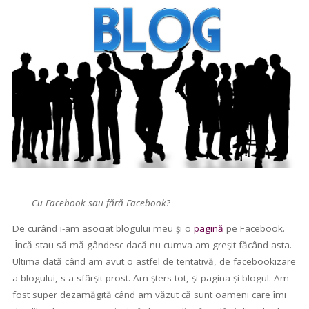
Cu Facebook sau fără Facebook?
De curând i-am asociat blogului meu și o
pagină
pe Facebook.
Încă stau să mă gândesc dacă nu cumva am greșit făcând asta.
Ultima dată când am avut o astfel de tentativă, de facebookizare
a blogului, s-a sfârșit prost. Am șters tot, și pagina și blogul. Am
fost super dezamăgită când am văzut că sunt oameni care îmi