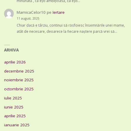
minunată , ca ești ambițioasă, ca ești…
MamicaCelor10
pe
Iertare
11 august, 2025
Chiar dacă e târziu, continui să răsfoiesc însemnările unei mame,
atât de necesare, deoarece la fiecare naștere parcă vrei să…
ARHIVA
aprilie 2026
decembrie 2025
noiembrie 2025
octombrie 2025
iulie 2025
iunie 2025
aprilie 2025
ianuarie 2025