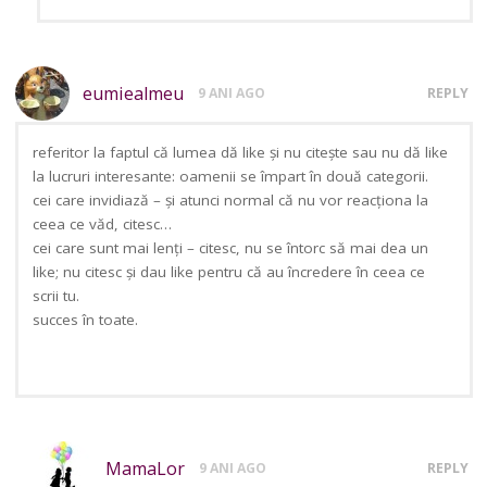
eumiealmeu
9 ANI AGO
REPLY
referitor la faptul că lumea dă like și nu citește sau nu dă like
la lucruri interesante: oamenii se împart în două categorii.
cei care invidiază – și atunci normal că nu vor reacționa la
ceea ce văd, citesc…
cei care sunt mai lenți – citesc, nu se întorc să mai dea un
like; nu citesc și dau like pentru că au încredere în ceea ce
scrii tu.
succes în toate.
MamaLor
9 ANI AGO
REPLY