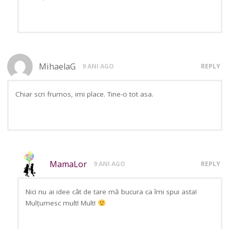
MihaelaG
9 ANI AGO
REPLY
Chiar scri frumos, imi place. Tine-o tot asa.
MamaLor
9 ANI AGO
REPLY
Nici nu ai idee cât de tare mă bucura ca îmi spui asta!
Mulțumesc mult! Mult!