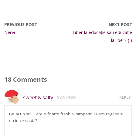
PREVIOUS POST
NEXT POST
Nervi
Liber la educație sau educație
la liber? (I)
18 Comments
sweet & salty
9 ANI AGO
REPLY
Ba ai un stil. Care e foarte fresh si simpatic. M-am regăsit si
eu in ce spui. ?