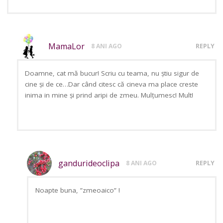
MamaLor
8 ANI AGO
REPLY
Doamne, cat mă bucur! Scriu cu teama, nu știu sigur de
cine și de ce…Dar când citesc că cineva ma place creste
inima in mine și prind aripi de zmeu. Mulțumesc! Mult!
gandurideoclipa
8 ANI AGO
REPLY
Noapte buna, ”zmeoaico” !