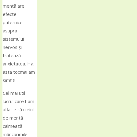
mentă are
efecte
puternice
asupra
sistemului
nervos și
tratează
anxietatea. Ha,
asta tocmai am
simțit!
Cel mai util
lucrul care l-am
aflat e că uleiul
de mentă
calmează
mâncărimile