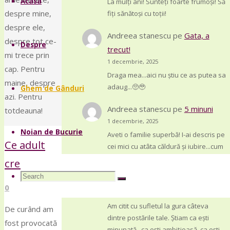
Acasa
La mulți ani! Sunteți foarte frumoși! Să
content
despre mine,
fiți sănătoși cu toții!
despre ele,
Andreea stanescu
pe
Gata, a
despre tot ce-
Despre
trecut!
mi trece prin
1 decembrie, 2025
cap. Pentru
Draga mea...aici nu știu ce as putea sa
maine, despre
adaug...🥺🥹
Ghem de Gânduri
azi. Pentru
Andreea stanescu
pe
5 minuni
totdeauna!
1 decembrie, 2025
Noian de Bucurie
Aveti o familie superbă! I-ai descris pe
Ce adult
cei mici cu atâta căldură și iubire...cum
doar tu o poți face! Sa…
crești?
Search
Search
Andreea stanescu
pe
Timp
Search
0
1 decembrie, 2025
Am citit cu sufletul la gura câteva
De curând am
dintre postările tale. Știam ca ești
for:
fost provocată
minunată , ca ești ambițioasă, ca ești…