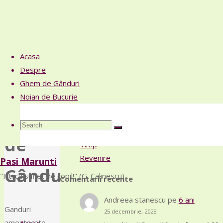
Acasa
Facebook
Despre
Categorie:
Ghem de Gânduri
Articole recente
Noian de Bucurie
Din nou cu întârziere
Ghem
Bogăție
Search
Search
6 ani
Search
de
Timp
Revenire
Pasi Marunti
for:
Gânduri
"Fiti cu suflet de copil!" (G. Calinescu)
Comentarii recente
Andreea stanescu
pe
6 ani
Skip
Ganduri
25 decembrie, 2025
to
amestecate,