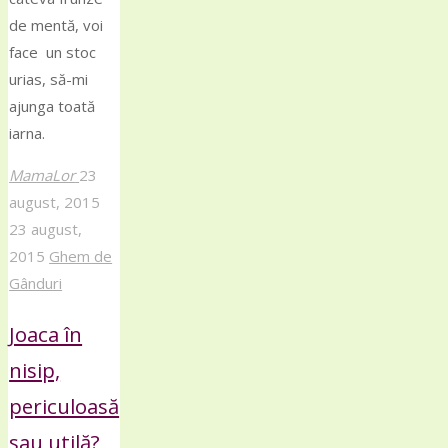
de mentă, voi
face un stoc
urias, să-mi
ajunga toată
iarna.
MamaLor
23
august, 2015
23 august,
2015
Ghem de
Gânduri
Joaca în
nisip,
periculoasă
sau utilă?