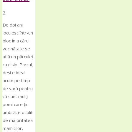
7
De doi ani
locuiesc într-un
bloc în a cărui
vecinătate se
află un părculeț
cu nisip. Parcul,
deși e ideal
acum pe timp
de vară pentru
că sunt mulți
pomi care țin
umbră, e ocolit
de majoritatea
mamicilor,