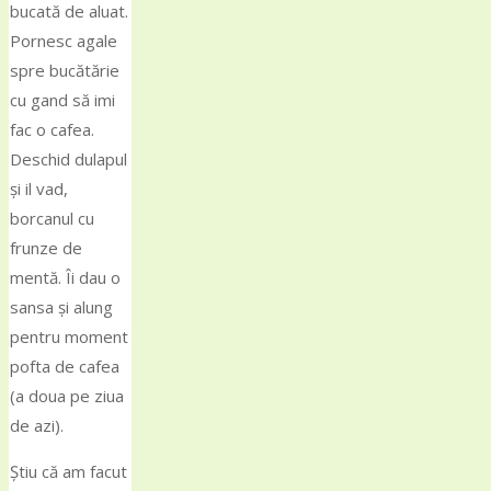
bucată de aluat.
Pornesc agale
spre bucătărie
cu gand să imi
fac o cafea.
Deschid dulapul
și il vad,
borcanul cu
frunze de
mentă. Îi dau o
sansa și alung
pentru moment
pofta de cafea
(a doua pe ziua
de azi).
Știu că am facut