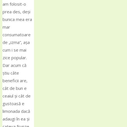
am folosit-o
prea des, deși
bunica mea era
mar
consumatoare
de „izma”, așa
cum i se mai
zice popular.
Dar acum că
știu câte
beneficii are,
cât de bun e
ceaiul și cât de
gustoasă e
limonada dacă
adaugi în ea și
cateva frunze