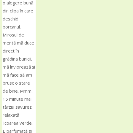
o alegere bună
din clipa în care
deschid
borcanul.
Mirosul de
mentă mă duce
direct în
grădina bunicii,
mă înviorează și
mă face să am
brusc o stare
de bine. Mmm,
15 minute mai
târziu savurez
relaxată
licoarea verde.
E parfumată și