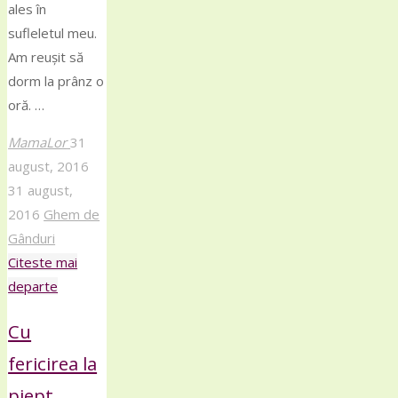
ales în
sufleletul meu.
Am reușit să
dorm la prânz o
oră. …
MamaLor
31
august, 2016
31 august,
2016
Ghem de
Gânduri
Citeste mai
"Timp
departe
câștigat "
Cu
fericirea la
piept