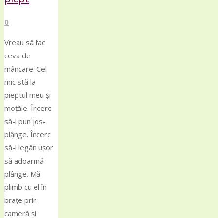
0
Vreau să fac
ceva de
mâncare. Cel
mic stă la
pieptul meu și
moțăie. Încerc
să-l pun jos-
plânge. Încerc
să-l legăn ușor
să adoarmă-
plânge. Mă
plimb cu el în
brațe prin
cameră și