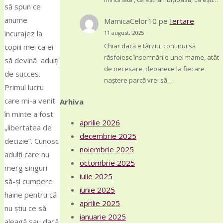
să spun ce
anume
MamicaCelor10
pe
Iertare
incurajez la
11 august, 2025
Chiar dacă e târziu, continui să
copiii mei ca ei
răsfoiesc însemnările unei mame, atât
să devină adulți
de necesare, deoarece la fiecare
de succes.
naștere parcă vrei să…
Primul lucru
care mi-a venit
Arhiva
în minte a fost
aprilie 2026
„libertatea de
decembrie 2025
decizie”. Cunosc
noiembrie 2025
adulți care nu
octombrie 2025
merg singuri
iulie 2025
să-și cumpere
iunie 2025
haine pentru că
aprilie 2025
nu știu ce să
ianuarie 2025
aleagă sau dacă