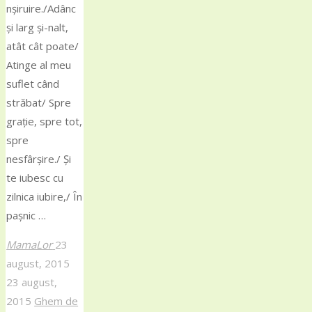
nşiruire./Adânc
și larg şi-nalt,
atât cât poate/
Atinge al meu
suflet când
străbat/ Spre
grație, spre tot,
spre
nesfârşire./ Și
te iubesc cu
zilnica iubire,/ În
pașnic …
MamaLor
23
august, 2015
23 august,
2015
Ghem de