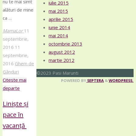
nu te mai simt
iulie 2015
alături de mine
mai 2015
ca …
aprilie 2015
iunie 2014
MamaLor
11
mai 2014
septembrie,
octombrie 2013
2016
11
august 2012
septembrie,
martie 2012
2016
Ghem de
Gânduri
©2023 Pasi Marunti
Citeste mai
Back
POWERED BY
SEPTERA
&
WORDPRESS.
"Jumătatea
departe
to
mea
Top
Liniște și
(mai
buna)"
pace în
vacanță