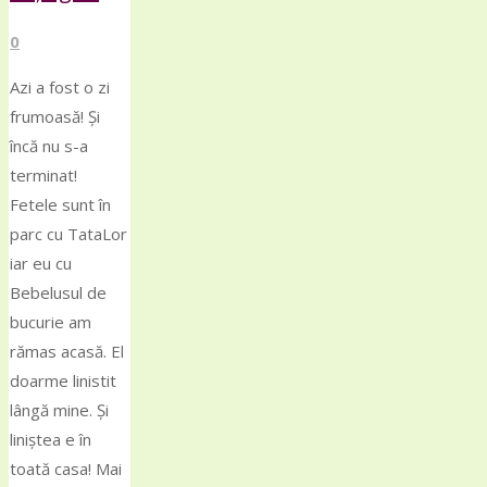
vacanță "
0
Azi a fost o zi
frumoasă! Și
încă nu s-a
terminat!
Fetele sunt în
parc cu TataLor
iar eu cu
Bebelusul de
bucurie am
rămas acasă. El
doarme linistit
lângă mine. Și
liniștea e în
toată casa! Mai