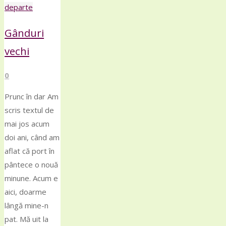
"O
departe
noua
Gânduri
minune"
vechi
0
Prunc în dar Am
scris textul de
mai jos acum
doi ani, când am
aflat că port în
pântece o nouă
minune. Acum e
aici, doarme
lângă mine-n
pat. Mă uit la