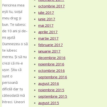
​Fericirea mea
octombrie 2017
ești tu, soțul
iulie 2017
meu drag și
iunie 2017
bun. Te iubesc
mai 2017
de 10 ani și de-
aprilie 2017
mi ajută
martie 2017
Dumnezeu o să
februarie 2017
te iubesc
ianuarie 2017
mereu. Și să nu
decembrie 2016
crezi că mi-e
noiembrie 2016
ușor. Știu că
octombrie 2016
sunt o
septembrie 2016
persoană
august 2016
dificilă dar tu
noiembrie 2015
câteodată mă
septembrie 2015
întreci. Uneori
august 2015