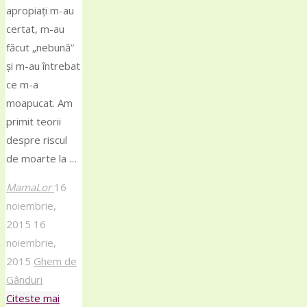
apropiați m-au
certat, m-au
făcut „nebună”
și m-au întrebat
ce m-a
moapucat. Am
primit teorii
despre riscul
de moarte la …
MamaLor
16
noiembrie,
2015
16
noiembrie,
2015
Ghem de
Gânduri
Citeste mai