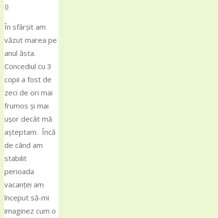
0
​În sfârșit am
văzut marea pe
anul ăsta.
Concediul cu 3
copii a fost de
zeci de ori mai
frumos și mai
ușor decât mă
așteptam. Încă
de când am
stabilit
perioada
vacanței am
început să-mi
imaginez cum o