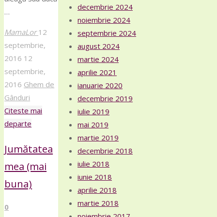
decembrie 2024
…
noiembrie 2024
MamaLor
12
septembrie 2024
septembrie,
august 2024
2016
12
martie 2024
septembrie,
aprilie 2021
2016
Ghem de
ianuarie 2020
Gânduri
decembrie 2019
Citeste mai
iulie 2019
"Ce
departe
mai 2019
adult
martie 2019
Jumătatea
crești?"
decembrie 2018
iulie 2018
mea (mai
iunie 2018
buna)
aprilie 2018
martie 2018
0
noiembrie 2017