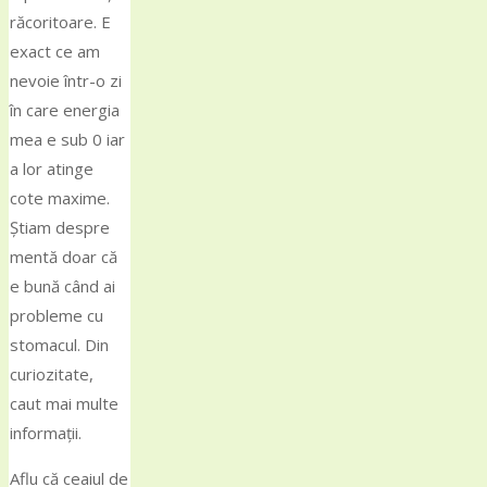
răcoritoare. E
exact ce am
nevoie într-o zi
în care energia
mea e sub 0 iar
a lor atinge
cote maxime.
Știam despre
mentă doar că
e bună când ai
probleme cu
stomacul. Din
curiozitate,
caut mai multe
informații.
Aflu că ceaiul de