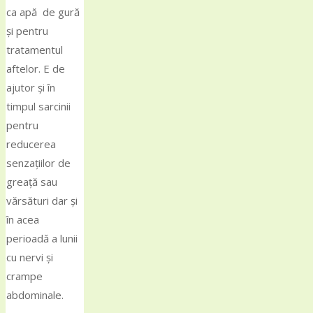
ca apă de gură
şi pentru
tratamentul
aftelor. E de
ajutor și în
timpul sarcinii
pentru
reducerea
senzațiilor de
greață sau
vărsături dar și
în acea
perioadă a lunii
cu nervi și
crampe
abdominale.