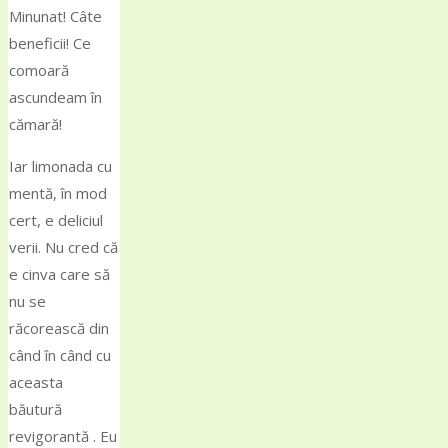
Minunat! Câte
beneficii! Ce
comoară
ascundeam în
cămară!
Iar limonada cu
mentă, în mod
cert, e deliciul
verii. Nu cred că
e cinva care să
nu se
răcorească din
când în când cu
aceasta
băutură
revigorantă . Eu