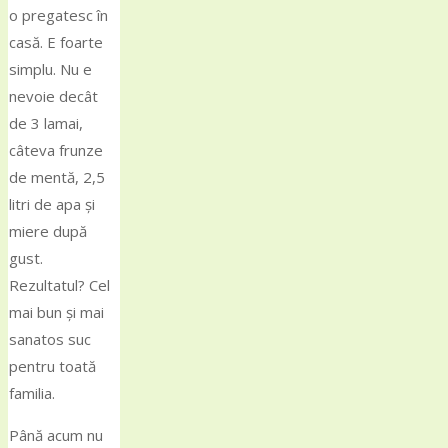
o pregatesc în
casă. E foarte
simplu. Nu e
nevoie decât
de 3 lamai,
câteva frunze
de mentă, 2,5
litri de apa și
miere după
gust.
Rezultatul? Cel
mai bun și mai
sanatos suc
pentru toată
familia.
Până acum nu