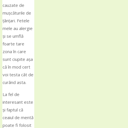
cauzate de
mușcăturile de
țânțari. Fetele
mele au alergie
și se umflă
foarte tare
zona în care
sunt ciupite așa
că în mod cert
voi testa cât de
curând asta.
La fel de
interesant este
și faptul că
ceaiul de mentă
poate fi folosit